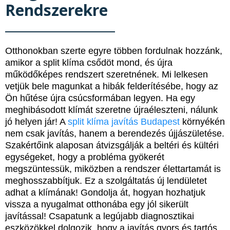
Rendszerekre
Otthonokban szerte egyre többen fordulnak hozzánk,
amikor a split klíma csődöt mond, és újra
működőképes rendszert szeretnének. Mi lelkesen
vetjük bele magunkat a hibák felderítésébe, hogy az
Ön hűtése újra csúcsformában legyen. Ha egy
meghibásodott klímát szeretne újraéleszteni, nálunk
jó helyen jár! A
split klíma javítás Budapest
környékén
nem csak javítás, hanem a berendezés újjászületése.
Szakértőink alaposan átvizsgálják a beltéri és kültéri
egységeket, hogy a probléma gyökerét
megszüntessük, miközben a rendszer élettartamát is
meghosszabbítjuk. Ez a szolgáltatás új lendületet
adhat a klímának! Gondolja át, hogyan hozhatjuk
vissza a nyugalmat otthonába egy jól sikerült
javítással! Csapatunk a legújabb diagnosztikai
eszközökkel dolgozik, hogy a javítás gyors és tartós