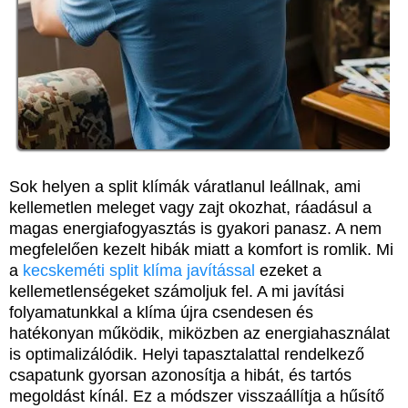
Sok helyen a split klímák váratlanul leállnak, ami
kellemetlen meleget vagy zajt okozhat, ráadásul a
magas energiafogyasztás is gyakori panasz. A nem
megfelelően kezelt hibák miatt a komfort is romlik. Mi
a
kecskeméti split klíma javítással
ezeket a
kellemetlenségeket számoljuk fel. A mi javítási
folyamatunkkal a klíma újra csendesen és
hatékonyan működik, miközben az energiahasználat
is optimalizálódik. Helyi tapasztalattal rendelkező
csapatunk gyorsan azonosítja a hibát, és tartós
megoldást kínál. Ez a módszer visszaállítja a hűsítő