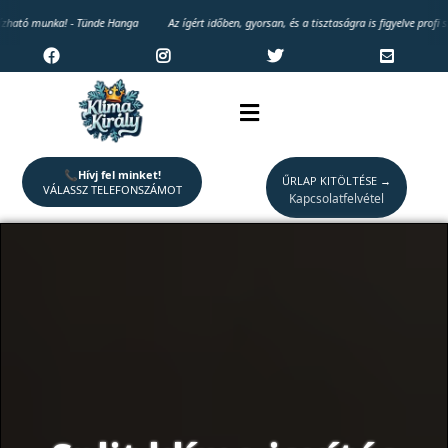
! - Tünde Hanga
Az ígért időben, gyorsan, és a tisztaságra is figyelve profi szereléssel tö
📞
Hívj fel minket!
ŰRLAP KITÖLTÉSE →
VÁLASSZ TELEFONSZÁMOT
Kapcsolatfelvétel