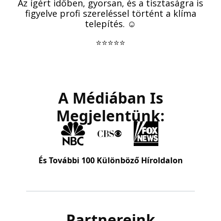
Az ígért időben, gyorsan, és a tisztaságra is
figyelve profi szereléssel történt a klíma
telepítés. ☺️
⭐⭐⭐⭐⭐
A Médiában Is
Megjelentünk:
És További 100 Különböző Híroldalon
Partnereink