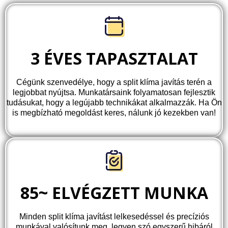
3 ÉVES TAPASZTALAT
Cégünk szenvedélye, hogy a split klíma javítás terén a
legjobbat nyújtsa. Munkatársaink folyamatosan fejlesztik
tudásukat, hogy a legújabb technikákat alkalmazzák. Ha Ön
is megbízható megoldást keres, nálunk jó kezekben van!
85~ ELVÉGZETT MUNKA
Minden split klíma javítást lelkesedéssel és precíziós
munkával valósítunk meg, legyen szó egyszerű hibáról