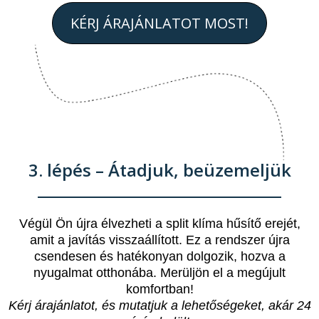
KÉRJ ÁRAJÁNLATOT MOST!
3. lépés – Átadjuk, beüzemeljük
Végül Ön újra élvezheti a split klíma hűsítő erejét,
amit a javítás visszaállított. Ez a rendszer újra
csendesen és hatékonyan dolgozik, hozva a
nyugalmat otthonába. Merüljön el a megújult
komfortban!
Kérj árajánlatot, és mutatjuk a lehetőségeket, akár 24