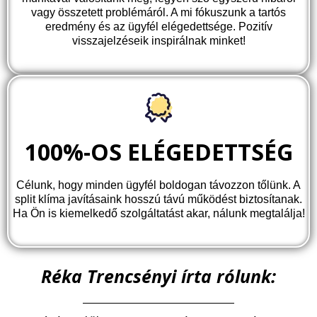
vagy összetett problémáról. A mi fókuszunk a tartós
eredmény és az ügyfél elégedettsége. Pozitív
visszajelzéseik inspirálnak minket!
100%-OS ELÉGEDETTSÉG
Célunk, hogy minden ügyfél boldogan távozzon tőlünk. A
split klíma javításaink hosszú távú működést biztosítanak.
Ha Ön is kiemelkedő szolgáltatást akar, nálunk megtalálja!
Réka Trencsényi írta rólunk: