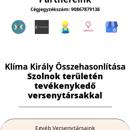
Cégjegyzékszám: 90867879136
Klíma Király Összehasonlítása
Szolnok területén
tevékenykedő
versenytársakkal
Egyéb Versenytársaink