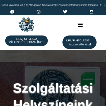
 gyorsan, és a tisztaságra is figyelve profi szereléssel történt a klíma telepítés. ☺️ - Réka Tr
📞
Hívj fel minket!
ŰRLAP KITÖLTÉSE →
VÁLASSZ TELEFONSZÁMOT
Kapcsolatfelvétel
Szolgáltatási
Helyszíneink