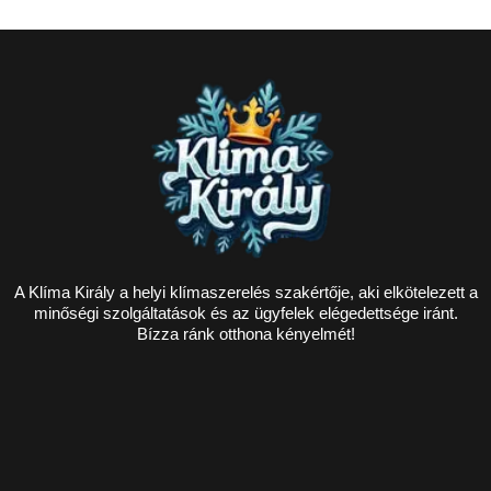
A Klíma Király a helyi klímaszerelés szakértője, aki elkötelezett a
minőségi szolgáltatások és az ügyfelek elégedettsége iránt.
Bízza ránk otthona kényelmét!