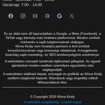
Vasárnap: 7:00 - 14:00
Ez az oldal nem áll kapcsolatban a Google, a Meta (Facebook), a
TikTok vagy bármely más hirdetési platformmal. Minden említett
márkanév a saját tulajdonosának védjegye.
Klíma Király nem hivatalos partnere a fent említett
keresőmotoroknak vagy közösségi oldalaknak. A megjelenés
kizárólag saját marketing- és SEO-tevékenységünk eredménye.
A weboldalon szereplő tartalmak tájékoztató jellegűek. Az egyedi
ajánlatokat minden esetben személyes egyeztetés után
véglegesítjük.
A weboldalon található képek, szövegek és grafikák az Klíma Király
szellemi tulajdonát képezik. Másolásuk vagy engedély nélküli
felhasználásuk tilos.
© Copyright 2026 Klíma Király
A weboldal szolgáltatója: LeadsForged