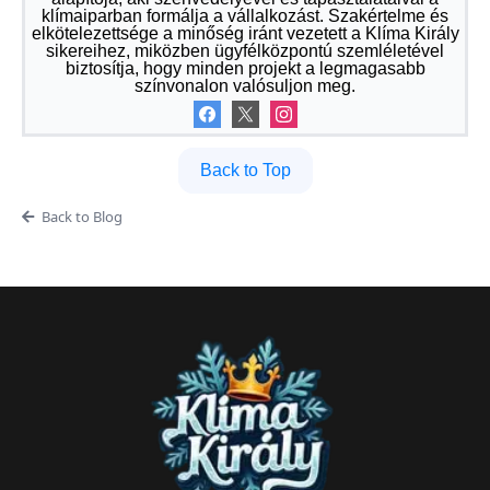
klímaiparban formálja a vállalkozást. Szakértelme és
elkötelezettsége a minőség iránt vezetett a Klíma Király
sikereihez, miközben ügyfélközpontú szemléletével
biztosítja, hogy minden projekt a legmagasabb
színvonalon valósuljon meg.
Back to Top
Back to Blog