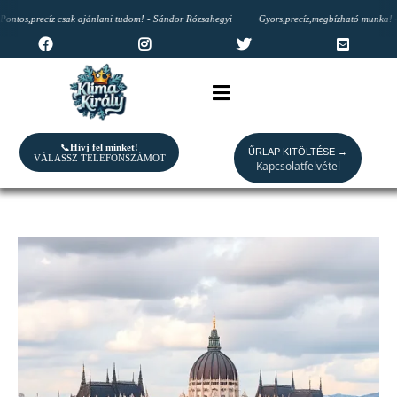
os,precíz csak ajánlani tudom! - Sándor Rózsahegyi
Gyors,precíz,megbízható munka! - Tü
📞
Hívj fel minket!
ŰRLAP KITÖLTÉSE →
VÁLASSZ TELEFONSZÁMOT
Kapcsolatfelvétel