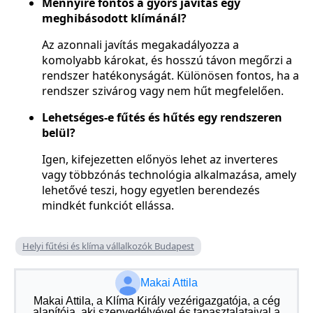
Mennyire fontos a gyors javítás egy
meghibásodott klímánál?
Az azonnali javítás megakadályozza a
komolyabb károkat, és hosszú távon megőrzi a
rendszer hatékonyságát. Különösen fontos, ha a
rendszer szivárog vagy nem hűt megfelelően.
Lehetséges-e fűtés és hűtés egy rendszeren
belül?
Igen, kifejezetten előnyös lehet az inverteres
vagy többzónás technológia alkalmazása, amely
lehetővé teszi, hogy egyetlen berendezés
mindkét funkciót ellássa.
Helyi fűtési és klíma vállalkozók Budapest
Makai Attila
Makai Attila, a Klíma Király vezérigazgatója, a cég
alapítója, aki szenvedélyével és tapasztalataival a