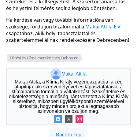
szinteket és a költségvetést. A szakértői tanácsadás
és helyszíni felmérés segít a legjobb döntésben.
Ha kérdése van vagy további információra van
szüksége, forduljon bizalommal a
Makai Attila E.V.
csapatához, akik helyi tapasztalattal és
szakértelemmel állnak rendelkezésére Debrecenben!
Fűtési és klíma csereköltség Debrecen
Makai Attila
Makai Attila, a Klíma Király vezérigazgatója, a cég
alapítója, aki szenvedélyével és tapasztalataival a
klímaiparban formálja a vállalkozást. Szakértelme és
elkötelezettsége a minőség iránt vezetett a Klíma Király
sikereihez, miközben ügyfélközpontú szemléletével
biztosítja, hogy minden projekt a legmagasabb
színvonalon valósuljon meg.
Back to Top