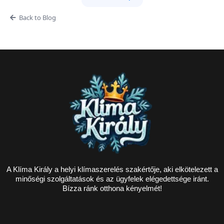
Back to Blog
A Klíma Király a helyi klímaszerelés szakértője, aki elkötelezett a
minőségi szolgáltatások és az ügyfelek elégedettsége iránt.
Bízza ránk otthona kényelmét!