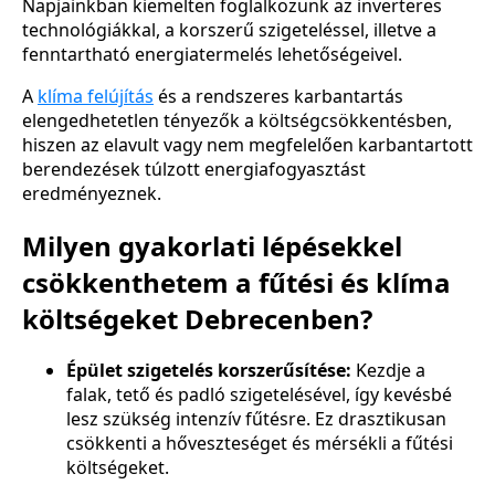
Napjainkban kiemelten foglalkozunk az inverteres
technológiákkal, a korszerű szigeteléssel, illetve a
fenntartható energiatermelés lehetőségeivel.
A
klíma felújítás
és a rendszeres karbantartás
elengedhetetlen tényezők a költségcsökkentésben,
hiszen az elavult vagy nem megfelelően karbantartott
berendezések túlzott energiafogyasztást
eredményeznek.
Milyen gyakorlati lépésekkel
csökkenthetem a fűtési és klíma
költségeket Debrecenben?
Épület szigetelés korszerűsítése:
Kezdje a
falak, tető és padló szigetelésével, így kevésbé
lesz szükség intenzív fűtésre. Ez drasztikusan
csökkenti a hőveszteséget és mérsékli a fűtési
költségeket.