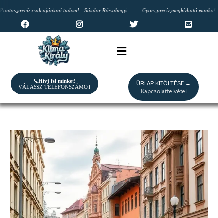
os,precíz csak ajánlani tudom! - Sándor Rózsahegyi
Gyors,precíz,megbízható munka! - T
📞
Hívj fel minket!
ŰRLAP KITÖLTÉSE →
VÁLASSZ TELEFONSZÁMOT
Kapcsolatfelvétel