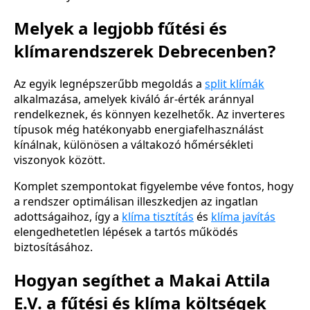
Melyek a legjobb fűtési és
klímarendszerek Debrecenben?
Az egyik legnépszerűbb megoldás a
split klímák
alkalmazása, amelyek kiváló ár-érték aránnyal
rendelkeznek, és könnyen kezelhetők. Az inverteres
típusok még hatékonyabb energiafelhasználást
kínálnak, különösen a váltakozó hőmérsékleti
viszonyok között.
Komplet szempontokat figyelembe véve fontos, hogy
a rendszer optimálisan illeszkedjen az ingatlan
adottságaihoz, így a
klíma tisztítás
és
klíma javítás
elengedhetetlen lépések a tartós működés
biztosításához.
Hogyan segíthet a Makai Attila
E.V. a fűtési és klíma költségek