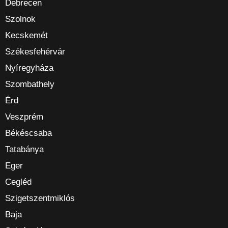
Debrecen
Szolnok
Kecskemét
Székesfehérvár
Nyíregyháza
Szombathely
Érd
Veszprém
Békéscsaba
Tatabánya
Eger
Cegléd
Szigetszentmiklós
Baja