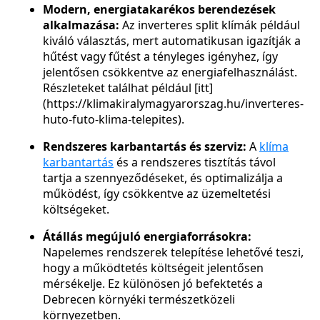
Modern, energiatakarékos berendezések
alkalmazása:
Az inverteres split klímák például
kiváló választás, mert automatikusan igazítják a
hűtést vagy fűtést a tényleges igényhez, így
jelentősen csökkentve az energiafelhasználást.
Részleteket találhat például [itt]
(https://klimakiralymagyarorszag.hu/inverteres-
huto-futo-klima-telepites).
Rendszeres karbantartás és szerviz:
A
klíma
karbantartás
és a rendszeres tisztítás távol
tartja a szennyeződéseket, és optimalizálja a
működést, így csökkentve az üzemeltetési
költségeket.
Átállás megújuló energiaforrásokra:
Napelemes rendszerek telepítése lehetővé teszi,
hogy a működtetés költségeit jelentősen
mérsékelje. Ez különösen jó befektetés a
Debrecen környéki természetközeli
környezetben.